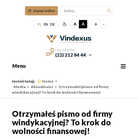
Zapłać online
+
-
A
A
PL
EN
DE
CALL CENTER
(22) 212 84 44
Menu
Jesteś tutaj:
Home
Media
Aktualności
Otrzymałeś pismo od firmy
windykacyjnej? To krok do wolności finansowej!
Otrzymałeś pismo od firmy
windykacyjnej? To krok do
wolności finansowej!