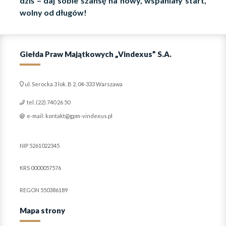
dziś – daj sobie szansę na nowy, wspaniały start,
wolny od długów!
Giełda Praw Majątkowych „Vindexus” S.A.
ul. Serocka 3 lok. B 2, 04-333 Warszawa
tel. (22) 740 26 50
e-mail: kontakt@gpm-vindexus.pl
NIP 5261022345
KRS 0000057576
REGON 550386189
Mapa strony