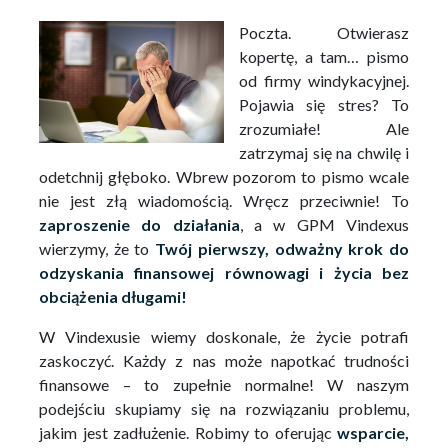
Poczta. Otwierasz
kopertę, a tam… pismo
od firmy windykacyjnej.
Pojawia się stres? To
zrozumiałe! Ale
zatrzymaj się na chwilę i
odetchnij głęboko. Wbrew pozorom to pismo wcale
nie jest złą wiadomością. Wręcz przeciwnie! To
zaproszenie do działania
, a w GPM Vindexus
wierzymy, że to
Twój pierwszy, odważny krok do
odzyskania finansowej równowagi i życia bez
obciążenia długami!
W Vindexusie wiemy doskonale, że życie potrafi
zaskoczyć. Każdy z nas może napotkać trudności
finansowe – to zupełnie normalne! W naszym
podejściu skupiamy się na rozwiązaniu problemu,
jakim jest zadłużenie. Robimy to oferując
wsparcie,