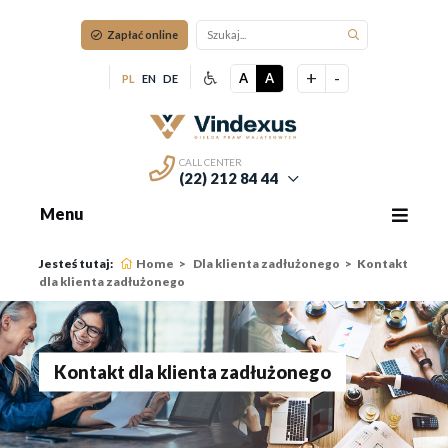
Zapłać online
+
-
A
A
PL
EN
DE
CALL CENTER
(22) 212 84 44
Menu
Jesteś tutaj:
Home
Dla klienta zadłużonego
Kontakt
dla klienta zadłużonego
Kontakt dla klienta zadłużonego