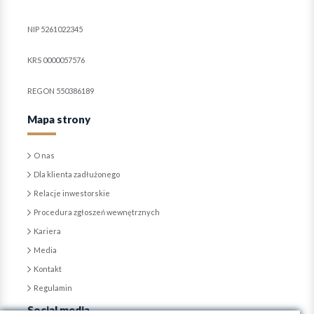
NIP 5261022345
KRS 0000057576
REGON 550386189
Mapa strony
O nas
Dla klienta zadłużonego
Relacje inwestorskie
Procedura zgłoszeń wewnętrznych
Kariera
Media
Kontakt
Regulamin
Social media