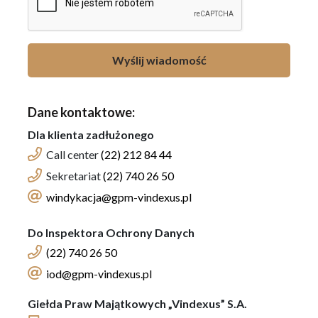
Wyślij wiadomość
Dane kontaktowe:
Dla klienta zadłużonego
Call center
(22) 212 84 44
Sekretariat
(22) 740 26 50
windykacja@gpm-vindexus.pl
Do Inspektora Ochrony Danych
(22) 740 26 50
iod@gpm-vindexus.pl
Giełda Praw Majątkowych „Vindexus” S.A.