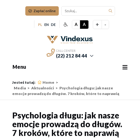
Zapłać online
+
-
A
A
PL
EN
DE
CALL CENTER
(22) 212 84 44
Menu
Jesteś tutaj:
Home
Media
Aktualności
Psychologia długu: jak nasze
emocje prowadzą do długów. 7 kroków, które to naprawią
Psychologia długu: jak nasze
emocje prowadzą do długów.
7 kroków, które to naprawią