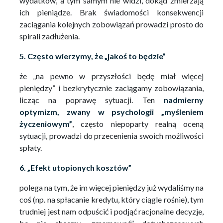
wydatków, a tym samym nie widzi, dokąd zmierzają
ich pieniądze. Brak świadomości konsekwencji
zaciągania kolejnych zobowiązań prowadzi prosto do
spirali zadłużenia.
5. Często wierzymy, że „jakoś to będzie”
że „na pewno w przyszłości będę miał więcej
pieniędzy” i bezkrytycznie zaciągamy zobowiązania,
licząc na poprawę sytuacji. Ten
nadmierny
optymizm,
zwany w psychologii „myśleniem
życzeniowym”
, często niepoparty realną oceną
sytuacji, prowadzi do przecenienia swoich możliwości
spłaty.
6. „Efekt utopionych kosztów”
polega na tym, że im więcej pieniędzy już wydaliśmy na
coś (np. na spłacanie kredytu, który ciągle rośnie), tym
trudniej jest nam odpuścić i podjąć racjonalne decyzje,