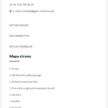
tel. (22) 740 26 50
e-mail: kontakt@gpm-vindexus.pl
NIP 5261022345
KRS 0000057576
REGON 550386189
Mapa strony
O nas
Dla klienta zadłużonego
Relacje inwestorskie
Procedura zgłoszeń wewnętrznych
Kariera
Media
Kontakt