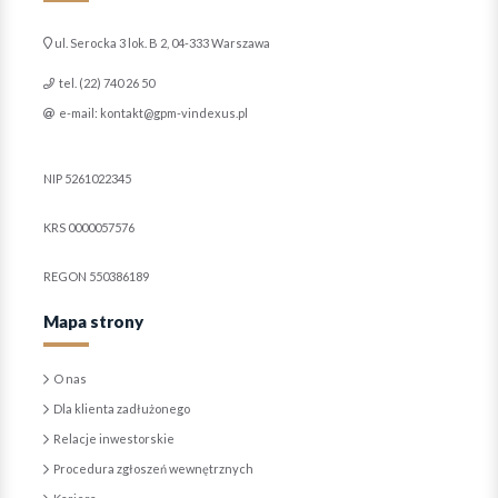
ul. Serocka 3 lok. B 2, 04-333 Warszawa
tel. (22) 740 26 50
e-mail: kontakt@gpm-vindexus.pl
NIP 5261022345
KRS 0000057576
REGON 550386189
Mapa strony
O nas
Dla klienta zadłużonego
Relacje inwestorskie
Procedura zgłoszeń wewnętrznych