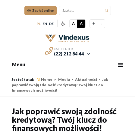
Zapłać online
+
-
A
A
PL
EN
DE
CALL CENTER
(22) 212 84 44
Menu
Jesteś tutaj:
Home
Media
Aktualności
Jak
poprawić swoją zdolność kredytową? Twój klucz do
finansowych możliwości!
Jak poprawić swoją zdolność
kredytową? Twój klucz do
finansowych możliwości!