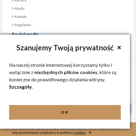
Kariera
Media
Kontakt
Regulamin
Social media
Szanujemy Twoją prywatność
Na naszej stronie internetowej korzystamy tylko i
wyłącznie z
niezbędnych plików cookies
, które są
konieczne do prawidłowego działania witryny.
Szczegóły
.
Copyright © GPM "Vindexus" S.A., 2026
OK
Ten serwis do poprawnego działania używa technologii Cookies -
więcej informacji znajdziesz w polityce
cookies