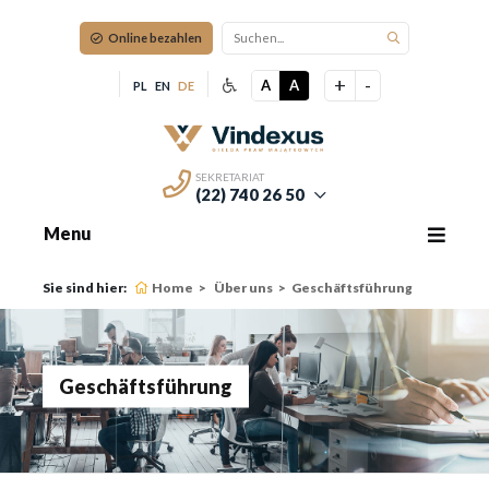
Online bezahlen
+
-
A
A
PL
EN
DE
SEKRETARIAT
(22) 740 26 50
Menu
Sie sind hier:
Home
Über uns
Geschäftsführung
Geschäftsführung