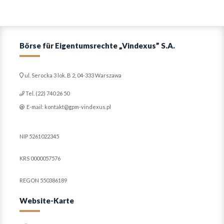
Börse für Eigentumsrechte „Vindexus” S.A.
ul. Serocka 3 lok. B 2, 04-333 Warszawa
Tel. (22) 740 26 50
E-mail: kontakt@gpm-vindexus.pl
NIP 5261022345
KRS 0000057576
REGON 550386189
Website-Karte