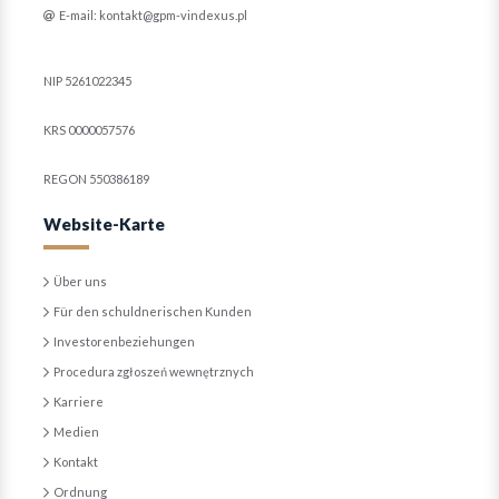
E-mail: kontakt@gpm-vindexus.pl
NIP 5261022345
KRS 0000057576
REGON 550386189
Website-Karte
Über uns
Für den schuldnerischen Kunden
Investorenbeziehungen
Procedura zgłoszeń wewnętrznych
Karriere
Medien
Kontakt
Ordnung