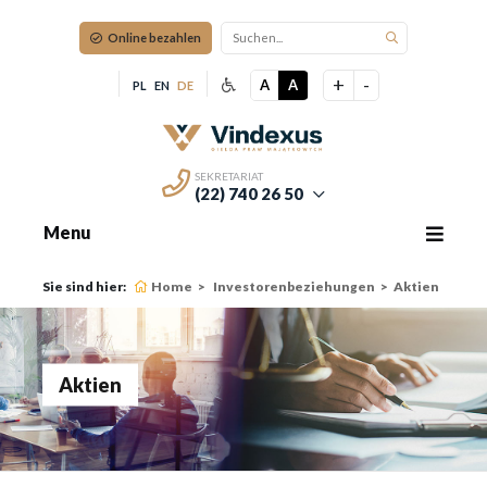
Online bezahlen
+
-
A
A
PL
EN
DE
SEKRETARIAT
(22) 740 26 50
Menu
Sie sind hier:
Home
Investorenbeziehungen
Aktien
Aktien